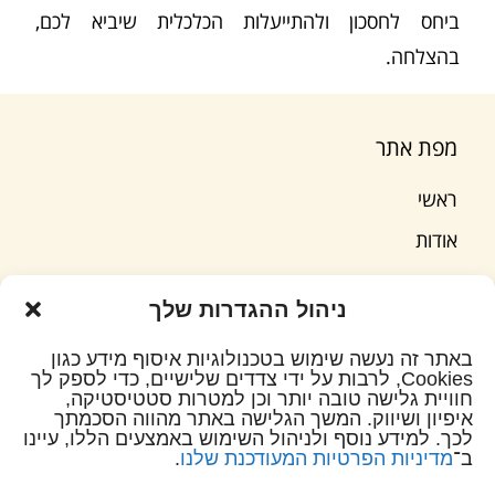
ביחס לחסכון ולהתייעלות הכלכלית שיביא לכם,
בהצלחה.
מפת אתר
ראשי
אודות
שירותי החברה
ניהול ההגדרות שלך
מאמרים וטיפים
באתר זה נעשה שימוש בטכנולוגיות איסוף מידע כגון
המלצות
Cookies, לרבות על ידי צדדים שלישיים, כדי לספק לך
חוויית גלישה טובה יותר וכן למטרות סטטיסטיקה,
צור קשר
איפיון ושיווק. המשך הגלישה באתר מהווה הסכמתך
לכך. למידע נוסף ולניהול השימוש באמצעים הללו, עיינו
ב־
מדיניות הפרטיות המעודכנת שלנו
.
© כל הזכויות שמורות לרפי יהלומי – יועץ משכנתאות וייעוץ כלכלי